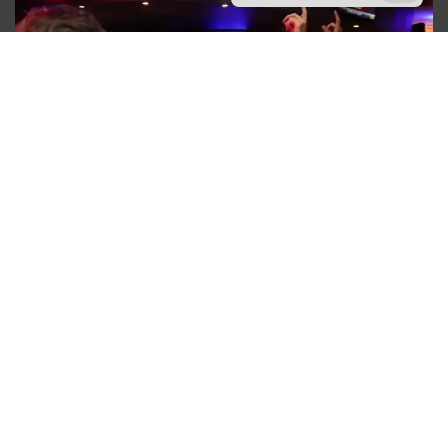
Le fabuleux Quiz
de la Manda
Tu es amateur de challenge, de musique
entraînante et d’ambiance conviviale ?