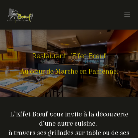
Skip to Content
Restaurant L’Effet Bœuf
Au cœur de Marche en Famenne.
L’Effet Bœuf vous invite à la découverte
d’une autre cuisine,
à travers ses grillades sur table ou de ses