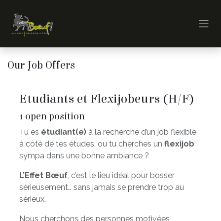
Skip to Content
Our Job Offers
Etudiants et Flexijobeurs (H/F)
1
open position
Tu es
étudiant(e)
à la recherche d’un job flexible
à côté de tes études, ou tu cherches un
flexijob
sympa dans une bonne ambiance ?
L’Effet Bœuf
, c’est le lieu idéal pour bosser
sérieusement… sans jamais se prendre trop au
sérieux.
Nous cherchons des personnes motivées,